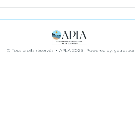
Ouverture du
Pro
débarcadère Samedi 16
pla
Mai 2026
rive
© Tous droits réservés. • APLA 2026 . Powered by: getrespo