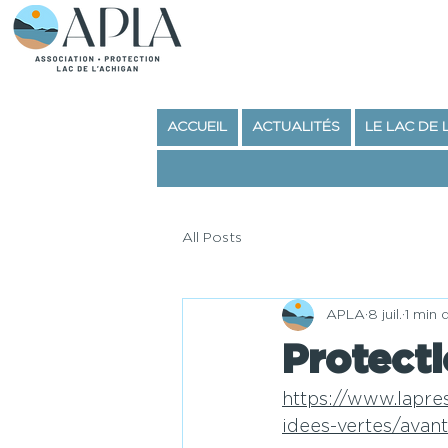
ACCUEIL
ACTUALITÉS
LE LAC DE 
All Posts
APLA
8 juil.
1 min 
Protecti
https://www.lapre
idees-vertes/avant